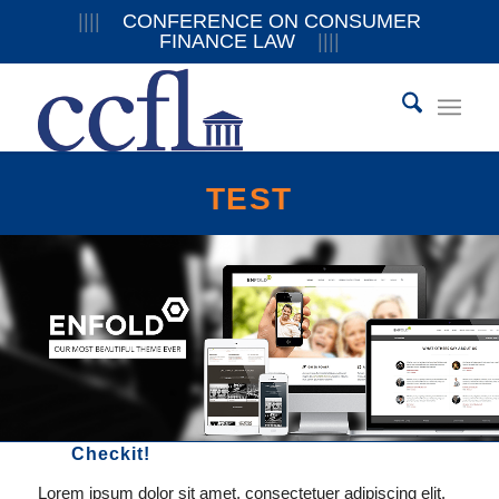
||||
CONFERENCE ON CONSUMER
FINANCE LAW
||||
TEST
Checkit!
Lorem ipsum dolor sit amet, consectetuer adipiscing elit.