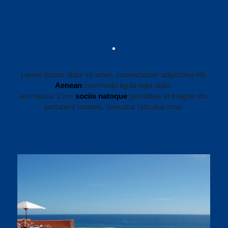
Crazy cool usability
features
Lorem ipsum dolor sit amet, consectetuer adipiscing elit.
Aenean
commodo ligula eget dolor.
an massa. Cum
sociis natoque
penatibus et magnis dis
parturient montes, nascetur ridiculus mus.