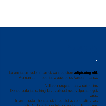
About Us
Lorem ipsum dolor sit amet, consectetuer
adipiscing elit
.
Aenean commodo ligula eget dolor. Aenean massa.
Nulla consequat massa quis enim.
Donec pede justo, fringilla vel, aliquet nec, vulputate eget,
arcu.
In enim justo, rhoncus ut, imperdiet a, venenatis vitae,
justo. Nullam dictum felis eu pede mollis pretium.