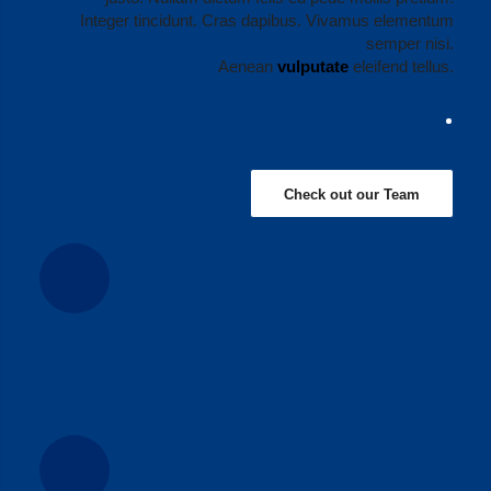
Integer tincidunt. Cras dapibus. Vivamus elementum
semper nisi.
Aenean
vulputate
eleifend tellus.
Check out our Team
Crafted with love
Aenean vulputate eleifend tellus. Aenean
leo ligula, porttitor eu, consequat vitae,
eleifend ac, enim. Aliquam lorem ante,
dapibus in.
Melodical by nature
Donec vitae sapien ut libero venenatis