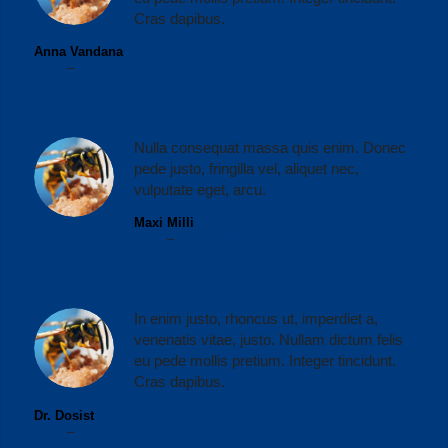
Cras dapibus.
Anna Vandana
CEO
–
Media Wiki
Nulla consequat massa quis enim. Donec
pede justo, fringilla vel, aliquet nec,
vulputate eget, arcu.
Maxi Milli
CEO
–
Max Mobilcom
In enim justo, rhoncus ut, imperdiet a,
venenatis vitae, justo. Nullam dictum felis
eu pede mollis pretium. Integer tincidunt.
Cras dapibus.
Dr. Dosist
CEO
–
Doom Inc