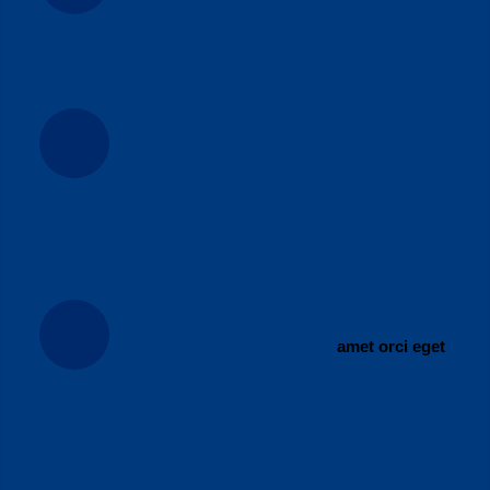
faucibus. Nullam quis ante. Etiam sit amet
orci eget eros faucibus tincidunt.
Lightning Fast
Donec sodales sagittis magna. Sed
consequat, leo eget bibendum sodales,
augue velit cursus nunc, quis gravida
magna mi a libero.
Freaky Flags
Nullam quis ante. Etiam sit
amet orci eget
eros faucibus tincidunt. Donec vitae sapien
ut libero venenatis faucibus.