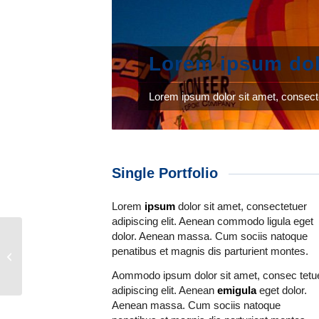
Lorem ipsum do
Lorem ipsum dolor sit amet, consecte
Single Portfolio
Lorem
ipsum
dolor sit amet, consectetuer
adipiscing elit. Aenean commodo ligula eget
dolor. Aenean massa. Cum sociis natoque
Single Portfolio:
penatibus et magnis dis parturient montes.
Fullscreen Slider
Aommodo ipsum dolor sit amet, consec tetu
adipiscing elit. Aenean
emigula
eget dolor.
Aenean massa. Cum sociis natoque