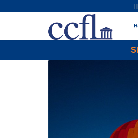
||
H
S