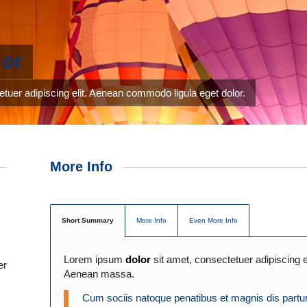
lor
tuer adipiscing elit. Aenean commodo ligula eget dolor.
More Info
Short Summary
More Info
Even More Info
Lorem ipsum
dolor
sit amet, consectetuer adipiscing e
er
Aenean massa.
Cum sociis natoque penatibus et magnis dis partur