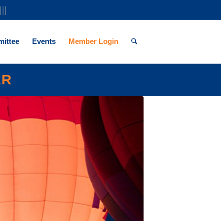
|||
ittee
Events
Member Login
ER