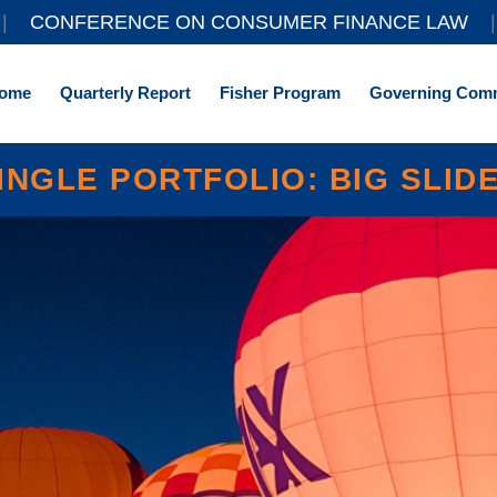
||
CONFERENCE ON CONSUMER FINANCE LAW
|
ome
Quarterly Report
Fisher Program
Governing Comm
INGLE PORTFOLIO: BIG SLID