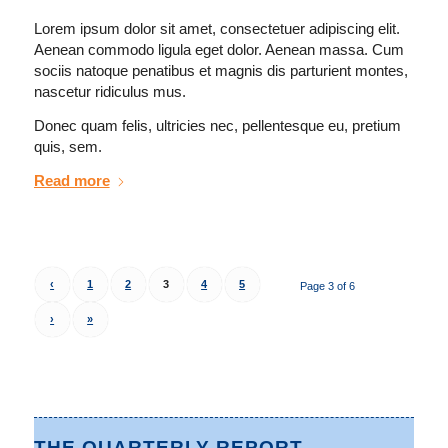
Lorem ipsum dolor sit amet, consectetuer adipiscing elit.
Aenean commodo ligula eget dolor. Aenean massa. Cum
sociis natoque penatibus et magnis dis parturient montes,
nascetur ridiculus mus.
Donec quam felis, ultricies nec, pellentesque eu, pretium
quis, sem.
Read more
‹
1
2
3
4
5
Page 3 of 6
›
»
THE QUARTERLY REPORT