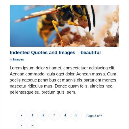
Indented Quotes and Images – beautiful
in
Images
Lorem ipsum dolor sit amet, consectetuer adipiscing elit.
Aenean commodo ligula eget dolor. Aenean massa. Cum
sociis natoque penatibus et magnis dis parturient montes,
nascetur ridiculus mus. Donec quam felis, ultricies nec,
pellentesque eu, pretium quis, sem.
‹
1
2
3
4
5
Page 3 of 6
›
»