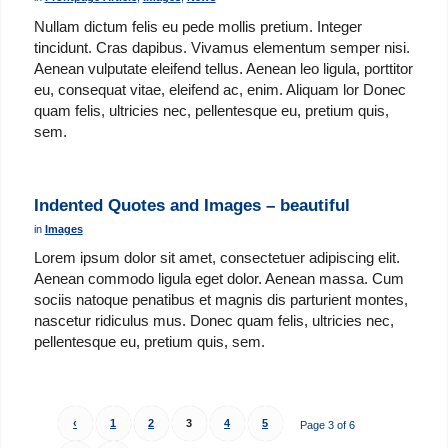
Nullam dictum felis eu pede mollis pretium. Integer
tincidunt. Cras dapibus. Vivamus elementum semper nisi.
Aenean vulputate eleifend tellus. Aenean leo ligula, porttitor
eu, consequat vitae, eleifend ac, enim. Aliquam lor Donec
quam felis, ultricies nec, pellentesque eu, pretium quis,
sem.
Indented Quotes and Images – beautiful
in
Images
Lorem ipsum dolor sit amet, consectetuer adipiscing elit.
Aenean commodo ligula eget dolor. Aenean massa. Cum
sociis natoque penatibus et magnis dis parturient montes,
nascetur ridiculus mus. Donec quam felis, ultricies nec,
pellentesque eu, pretium quis, sem.
‹
1
2
3
4
5
Page 3 of 6